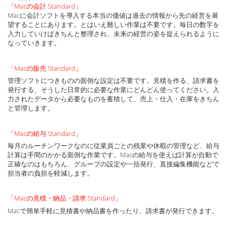
「Macの会計 Standard」
Macに会計ソフトを導入する本当の価値は過去の情報から先の経営を展
望することにあります。とはいえ難しい作業は不要です。毎日の数字を
入力していけばきちんと整理され、未来の経営の姿を捉えられるように
なっていきます。
「Macの販売 Standard」
管理ソフトにつきものの面倒な設定は不要です。見積を作る、請求書を
発行する、そうした日常的に必要な作業にどんどん使ってください。入
力されたデータから必要なものを蓄積して、売上・仕入・在庫をきちん
と管理します。
「Macの給与 Standard」
毎月のルーチンワークなのに従業員ごとの残業や休暇の管理など、給与
計算は手間のかかる面倒な作業です。Macの給与を使えば計算が自動で
正確なのはもちろん、グループの設定や一括発行、直接編集機能などで
担当者の負担を軽減します。
「Macの見積・納品・請求 Standard」
Macで簡単手軽に見積書や納品書を作ったり、請求書が発行できます。