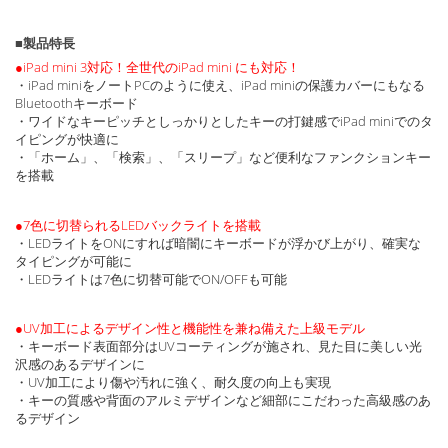
■製品特長
●iPad mini 3対応！全世代のiPad mini にも対応！
・iPad miniをノートPCのように使え、iPad miniの保護カバーにもなる
Bluetoothキーボード
・ワイドなキーピッチとしっかりとしたキーの打鍵感でiPad miniでのタ
イピングが快適に
・「ホーム」、「検索」、「スリープ」など便利なファンクションキー
を搭載
●7色に切替られるLEDバックライトを搭載
・LEDライトをONにすれば暗闇にキーボードが浮かび上がり、確実な
タイピングが可能に
・LEDライトは7色に切替可能でON/OFFも可能
●UV加工によるデザイン性と機能性を兼ね備えた上級モデル
・キーボード表面部分はUVコーティングが施され、見た目に美しい光
沢感のあるデザインに
・UV加工により傷や汚れに強く、耐久度の向上も実現
・キーの質感や背面のアルミデザインなど細部にこだわった高級感のあ
るデザイン