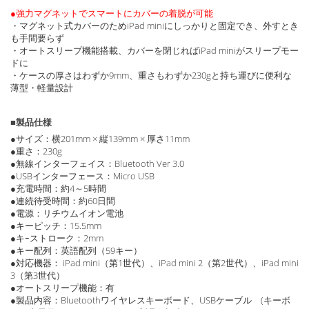
●強力マグネットでスマートにカバーの着脱が可能
・マグネット式カバーのためiPad miniにしっかりと固定でき、外すとき
も手間要らず
・オートスリープ機能搭載、カバーを閉じればiPad miniがスリープモー
ドに
・ケースの厚さはわずか9mm、重さもわずか230gと持ち運びに便利な
薄型・軽量設計
■製品仕様
●サイズ：横201mm × 縦139mm × 厚さ11mm
●重さ：230g
●無線インターフェイス：Bluetooth Ver 3.0
●USBインターフェース：Micro USB
●充電時間：約4～5時間
●連続待受時間：約60日間
●電源：リチウムイオン電池
●キーピッチ：15.5mm
●キｰストローク：2mm
●キー配列：英語配列（59キー）
●対応機器： iPad mini（第1世代）、iPad mini 2（第2世代）、iPad mini
3（第3世代）
●オートスリープ機能：有
●製品内容：Bluetoothワイヤレスキーボード、USBケーブル (キーボ