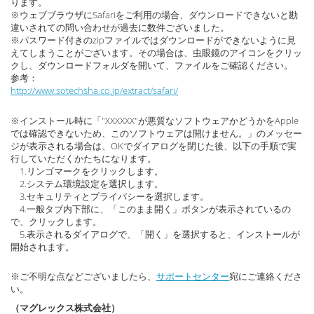
ります。
※ウェブブラウザにSafariをご利用の場合、ダウンロードできないと勘
違いされての問い合わせが過去に数件ございました。
※パスワード付きのzipファイルではダウンロードができないように見
えてしまうことがございます。その場合は、虫眼鏡のアイコンをクリッ
クし、ダウンロードフォルダを開いて、ファイルをご確認ください。
参考：
http://www.sotechsha.co.jp/extract/safari/
※インストール時に「"XXXXXX"が悪質なソフトウェアかどうかをApple
では確認できないため、このソフトウェアは開けません。」のメッセー
ジが表示される場合は、OKでダイアログを閉じた後、以下の手順で実
行していただくかたちになります。
1.リンゴマークをクリックします。
2.システム環境設定を選択します。
3.セキュリティとプライバシーを選択します。
4.一般タブ内下部に、「このまま開く」ボタンが表示されているの
で、クリックします。
5.表示されるダイアログで、「開く」を選択すると、インストールが
開始されます。
※ご不明な点などございましたら、
サポートセンター
宛にご連絡くださ
い。
（マグレックス株式会社）