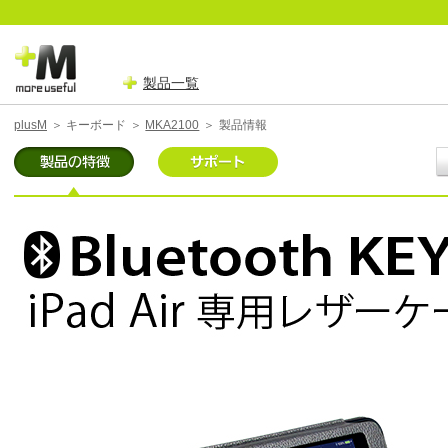
製品一覧
plusM
＞
キーボード
＞
MKA2100
＞
製品情報