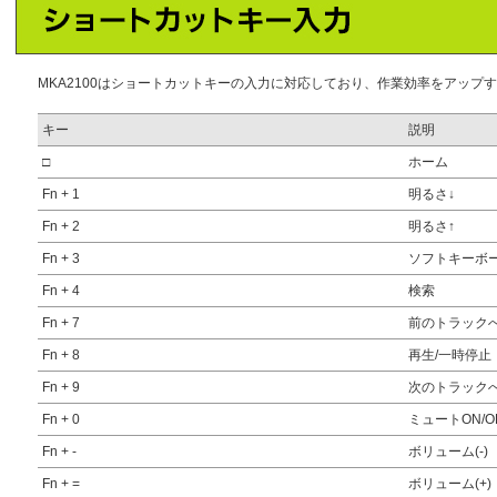
MKA2100はショートカットキーの入力に対応しており、作業効率をアップ
キー
説明
□
ホーム
Fn + 1
明るさ↓
Fn + 2
明るさ↑
Fn + 3
ソフトキーボー
Fn + 4
検索
Fn + 7
前のトラック
Fn + 8
再生/一時停止
Fn + 9
次のトラック
Fn + 0
ミュートON/O
Fn + -
ボリューム(-)
Fn + =
ボリューム(+)