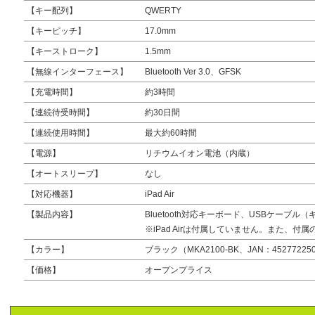
【キー配列】
QWERTY
【キーピッチ】
17.0mm
【キーストローク】
1.5mm
【無線インターフェース】
Bluetooth Ver 3.0、GFSK
【充電時間】
約3時間
【連続待受時間】
約30日間
【連続使用時間】
最大約60時間
【電源】
リチウムイオン電池（内蔵）
【オートスリープ】
なし
【対応機器】
iPad Air
【製品内容】
Bluetooth対応キーボード、USBケーブ
※iPad Airは付属していません。また、付
【カラー】
ブラック（MKA2100-BK、JAN：452772250
【価格】
オープンプライス