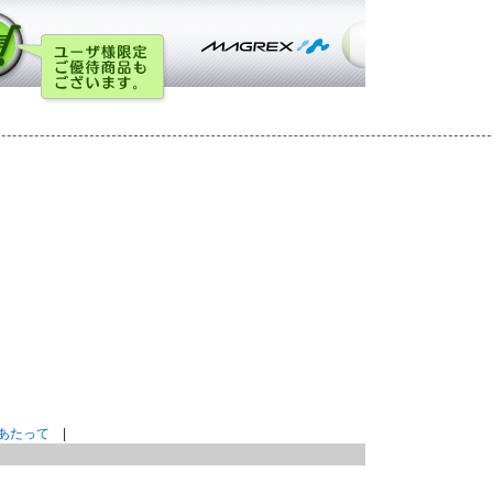
あたって
|