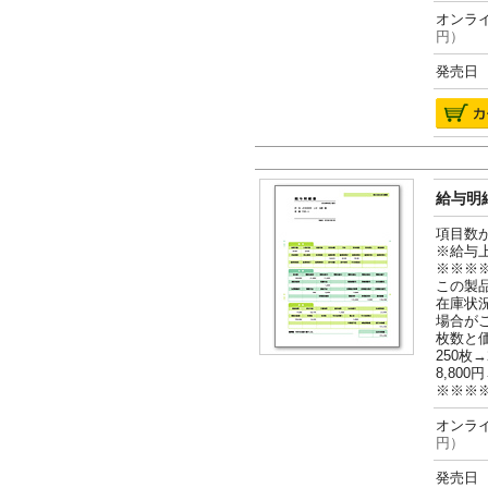
オンライ
円）
発売日 2
給与明細
項目数
※給与
※※※
この製
在庫状
場合が
枚数と
250枚→
8,800円
※※※
オンライ
円）
発売日 2