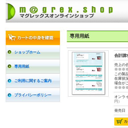
専用用紙
ショップホーム
合計請求
売上の
専用用紙
※※※
この製
在庫状
ご利用に関するご案内
場合が
※※※
プライバシーポリシー
オンライ
円）
発売日 2