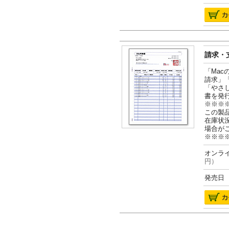
請求・支
「Ma
請求」
「やさ
書を発
※※※
この製
在庫状
場合が
※※※
オンライ
円）
発売日 2