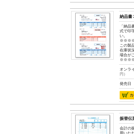
納品書３
「納品
式で印
い。
※※※
この製
在庫状
場合が
※※※
オンライ
円）
発売日 2
振替伝票
会計の
用いた