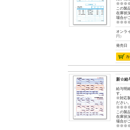
※※※
この製
在庫状
場合が
※※※
オンライ
円）
発売日 2
新☆給与
給与明
す。
※対応
ださい
※※※
この製
在庫状
場合が
※※※