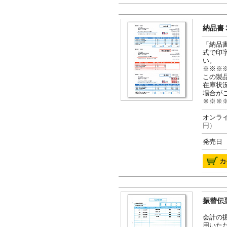
納品書３
「納品
式で印
い。
※※※
この製
在庫状
場合が
※※※
オンライ
円）
発売日 2
振替伝票
会計の
用いた