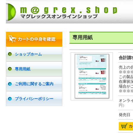
専用用紙
ショップホーム
合計請求
売上の
専用用紙
※※※
この製
在庫状
ご利用に関するご案内
場合が
※※※
プライバシーポリシー
オンライ
円）
発売日 2