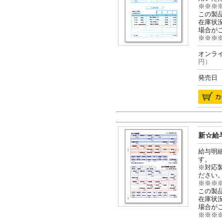
※※※
この製
在庫状
場合が
※※※
オンライ
円）
発売日 2
新☆給与
給与明
す。
※対応
ださい
※※※
この製
在庫状
場合が
※※※