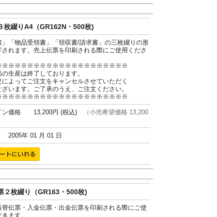
枚綴りA4（GR162N・500枚)
書」「物品受領書」「領収書/請求書」の三枚綴りの形
字されます。売上伝票を印刷される際にご使用くださ
※※※※※※※※※※※※※※※※※※※※※
品の生産は終了しております。
況によってご注文をキャンセルさせていただく
ございます。ご了承のうえ、ご注文ください。
※※※※※※※※※※※※※※※※※※※※※
ン価格 13,200円 (税込)
（小売希望価格 13,200
005年 01 月 01 日
２枚綴り（GR163・500枚)
振替伝票・入金伝票・出金伝票を印刷される際にご使
だきます。