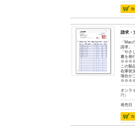
請求・支
「Ma
請求」
「やさ
書を発
※※※
この製
在庫状
場合が
※※※
オンライ
円）
発売日 2