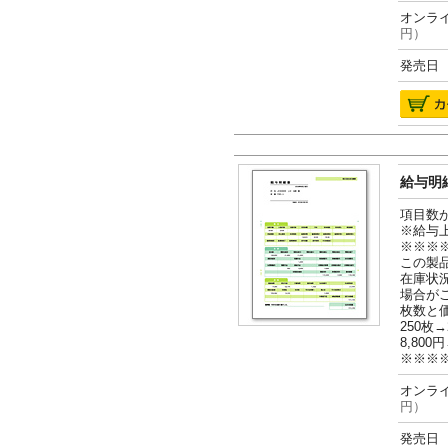
オンライ
円）
発売日 2
給与明細
項目数
※給与
※※※
この製
在庫状
場合が
枚数と
250枚→
8,800円
※※※
オンライ
円）
発売日 2