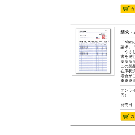
請求・支
「Ma
請求」
「やさ
書を発
※※※
この製
在庫状
場合が
※※※
オンライ
円）
発売日 2