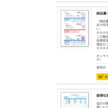
納品書３
「納品
式で印
い。
※※※
この製
在庫状
場合が
※※※
オンライ
円）
発売日 2
振替伝票
会計の
用いた