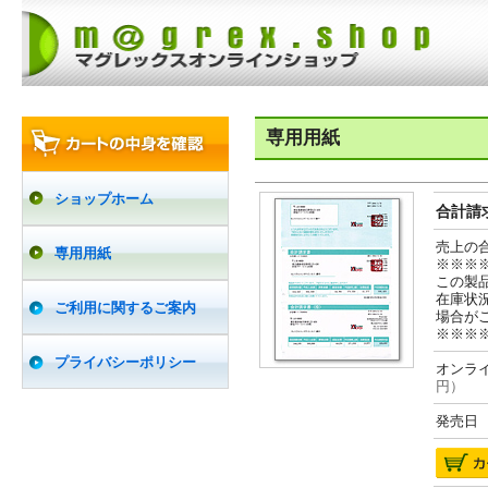
専用用紙
ショップホーム
合計請求
売上の
専用用紙
※※※
この製
在庫状
ご利用に関するご案内
場合が
※※※
プライバシーポリシー
オンライ
円）
発売日 2