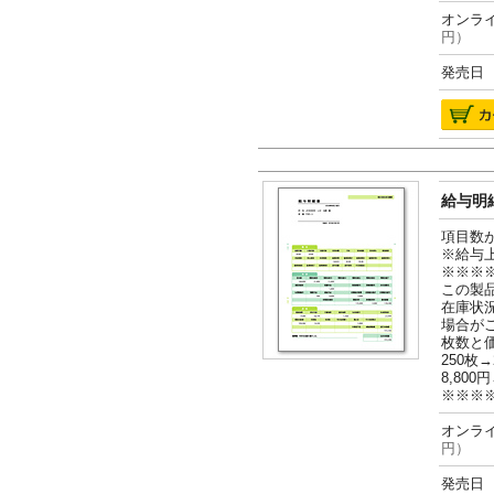
オンライ
円）
発売日 2
給与明細
項目数
※給与
※※※
この製
在庫状
場合が
枚数と
250枚→
8,800円
※※※
オンライ
円）
発売日 2