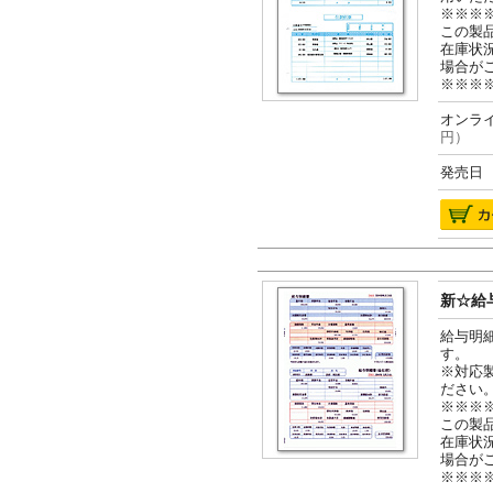
※※※
この製
在庫状
場合が
※※※
オンライ
円）
発売日 2
新☆給与
給与明
す。
※対応
ださい
※※※
この製
在庫状
場合が
※※※