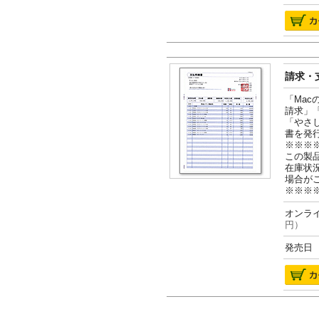
請求・支
「Ma
請求」
「やさ
書を発
※※※
この製
在庫状
場合が
※※※
オンライ
円）
発売日 2