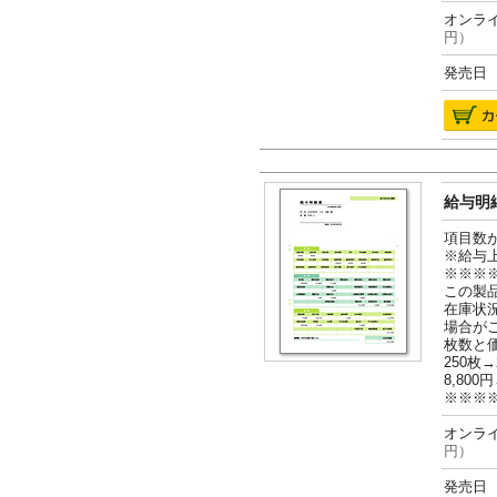
オンライ
円）
発売日 2
給与明細
項目数
※給与
※※※
この製
在庫状
場合が
枚数と
250枚→
8,800円
※※※
オンライ
円）
発売日 2