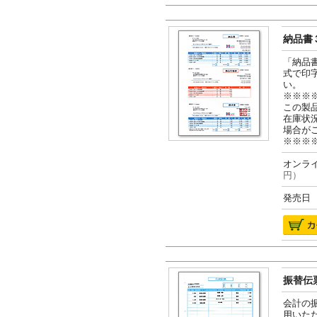
納品書３
「納品
式で印
い。
※※※
この製
在庫状
場合が
※※※
オンライ
円）
発売日 2
振替伝票
会計の
用いた