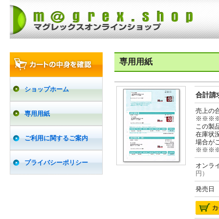
専用用紙
ショップホーム
合計請求
売上の
専用用紙
※※※
この製
在庫状
ご利用に関するご案内
場合が
※※※
プライバシーポリシー
オンライ
円）
発売日 2