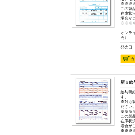
※※※
この製
在庫状
場合が
※※※
オンライ
円）
発売日 2
新☆給与
給与明
す。
※対応
ださい
※※※
この製
在庫状
場合が
※※※