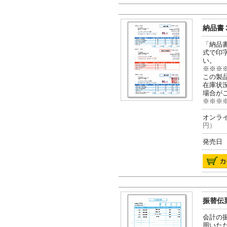
納品書３
「納品
式で印
い。
※※※
この製
在庫状
場合が
※※※
オンライ
円）
発売日 2
振替伝票
会計の
用いた