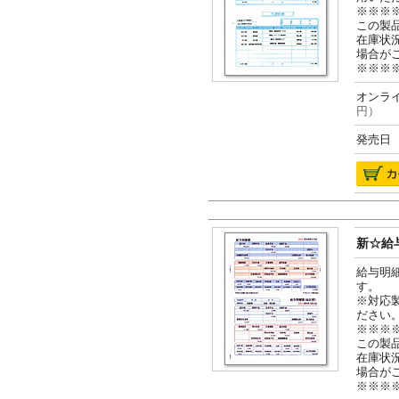
※※※
この製
在庫状
場合が
※※※
オンライ
円）
発売日 2
新☆給与
給与明
す。
※対応
ださい
※※※
この製
在庫状
場合が
※※※