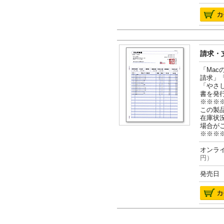
請求・支
「Ma
請求」
「やさ
書を発
※※※
この製
在庫状
場合が
※※※
オンライ
円）
発売日 2