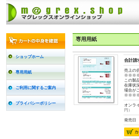
専用用紙
ショップホーム
合計請求
売上の
専用用紙
※※※
この製
在庫状
ご利用に関するご案内
場合が
※※※
プライバシーポリシー
オンライ
円）
発売日 2