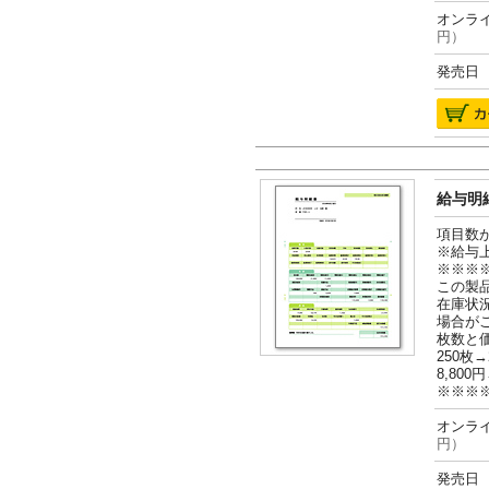
オンライ
円）
発売日 2
給与明細
項目数
※給与
※※※
この製
在庫状
場合が
枚数と
250枚→
8,800円
※※※
オンライ
円）
発売日 2