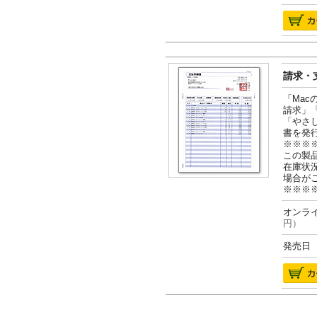
請求・支
「Ma
請求」
「やさ
書を発
※※※
この製
在庫状
場合が
※※※
オンライ
円）
発売日 2