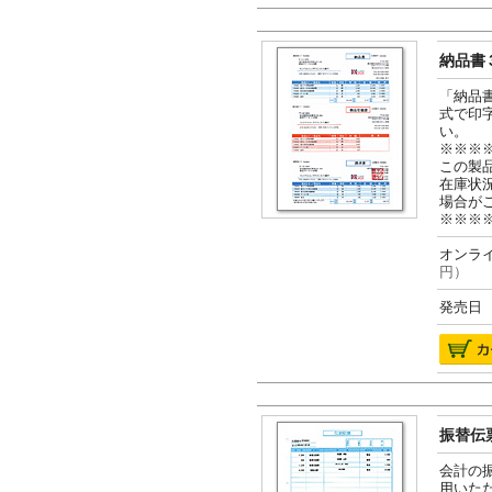
納品書３
「納品
式で印
い。
※※※
この製
在庫状
場合が
※※※
オンライ
円）
発売日 2
振替伝票
会計の
用いた