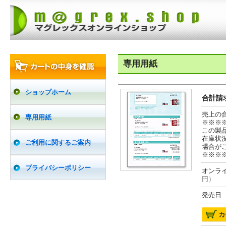
専用用紙
ショップホーム
合計請求
売上の
専用用紙
※※※
この製
在庫状
ご利用に関するご案内
場合が
※※※
プライバシーポリシー
オンライ
円）
発売日 2