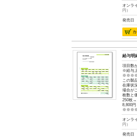
オンライ
円）
発売日 2
給与明細
項目数
※給与
※※※
この製
在庫状
場合が
枚数と
250枚→
8,800円
※※※
オンライ
円）
発売日 2