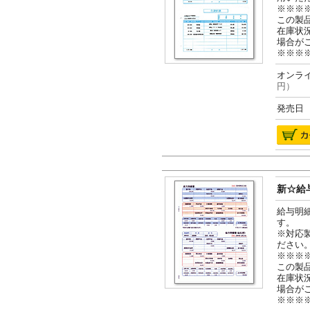
※※※
この製
在庫状
場合が
※※※
オンライ
円）
発売日 2
新☆給与
給与明
す。
※対応
ださい
※※※
この製
在庫状
場合が
※※※