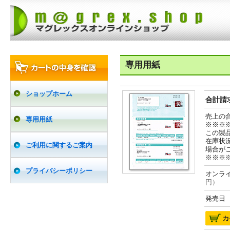
専用用紙
ショップホーム
合計請求
売上の
専用用紙
※※※
この製
在庫状
ご利用に関するご案内
場合が
※※※
プライバシーポリシー
オンライ
円）
発売日 2