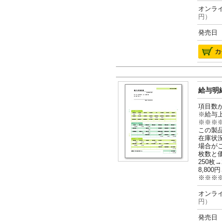
オンライ
円）
発売日 2
給与明細
項目数
※給与
※※※
この製
在庫状
場合が
枚数と
250枚→
8,800円
※※※
オンライ
円）
発売日 2