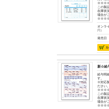
※※※
この製
在庫状
場合が
※※※
オンライ
円）
発売日 2
新☆給与
給与明
す。
※対応
ださい
※※※
この製
在庫状
場合が
※※※