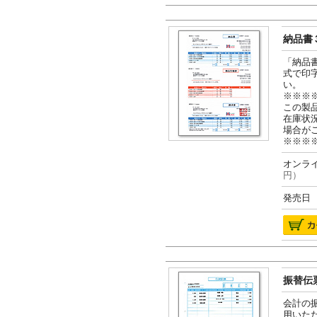
納品書３
「納品
式で印
い。
※※※
この製
在庫状
場合が
※※※
オンライ
円）
発売日 2
振替伝票
会計の
用いた