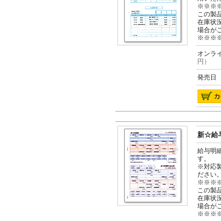
※※※
この製
在庫状
場合が
※※※
オンライ
円）
発売日 2
新☆給与
給与明
す。
※対応
ださい
※※※
この製
在庫状
場合が
※※※