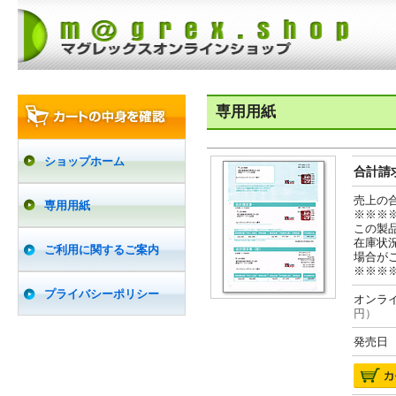
専用用紙
ショップホーム
合計請求
売上の
専用用紙
※※※
この製
在庫状
ご利用に関するご案内
場合が
※※※
プライバシーポリシー
オンライ
円）
発売日 2