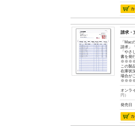
請求・支
「Ma
請求」
「やさ
書を発
※※※
この製
在庫状
場合が
※※※
オンライ
円）
発売日 2