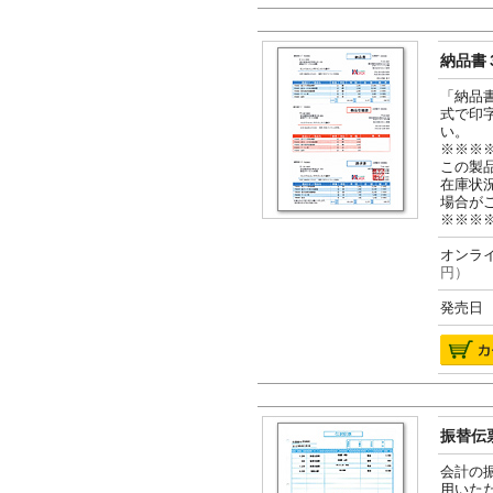
納品書３
「納品
式で印
い。
※※※
この製
在庫状
場合が
※※※
オンライ
円）
発売日 2
振替伝票
会計の
用いた