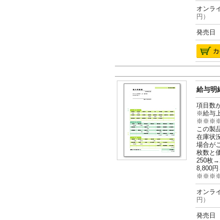
オンライ
円）
発売日 2
給与明細
項目数
※給与
※※※
この製
在庫状
場合が
枚数と
250枚→
8,800円
※※※
オンライ
円）
発売日 2