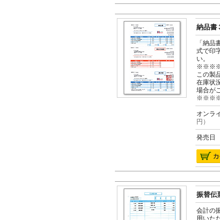
納品書３
「納品
式で印
い。
※※※
この製
在庫状
場合が
※※※
オンライ
円）
発売日 2
振替伝票
会計の
用いた