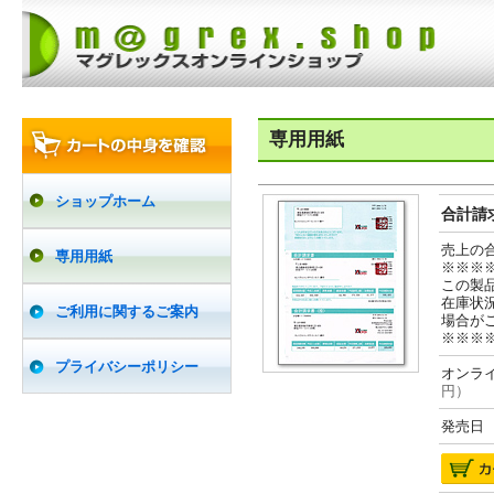
専用用紙
ショップホーム
合計請求
売上の
専用用紙
※※※
この製
在庫状
ご利用に関するご案内
場合が
※※※
プライバシーポリシー
オンライ
円）
発売日 2