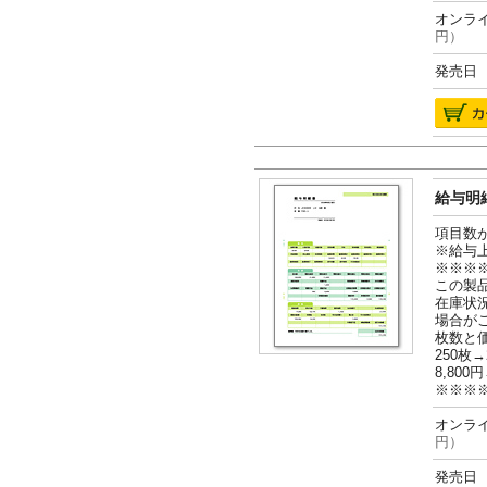
オンライ
円）
発売日 2
給与明細
項目数
※給与
※※※
この製
在庫状
場合が
枚数と
250枚→
8,800円
※※※
オンライ
円）
発売日 2