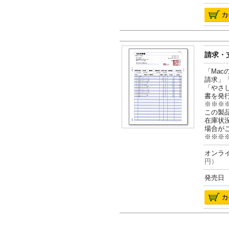
請求・支
「Ma
請求」
「やさ
書を発
※※※
この製
在庫状
場合が
※※※
オンライ
円）
発売日 2