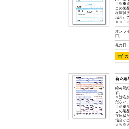
※※※
この製
在庫状
場合が
※※※
オンライ
円）
発売日 2
新☆給与
給与明
す。
※対応
ださい
※※※
この製
在庫状
場合が
※※※