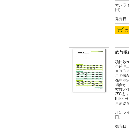
オンライ
円）
発売日 2
給与明細
項目数
※給与
※※※
この製
在庫状
場合が
枚数と
250枚→
8,800円
※※※
オンライ
円）
発売日 2