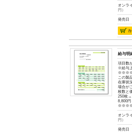
オンライ
円）
発売日 2
給与明細
項目数
※給与
※※※
この製
在庫状
場合が
枚数と
250枚→
8,800円
※※※
オンライ
円）
発売日 2