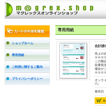
専用用紙
ショップホーム
合計請求
売上の
専用用紙
※※※
この製
在庫状
ご利用に関するご案内
場合が
※※※
プライバシーポリシー
オンライ
円）
発売日 2