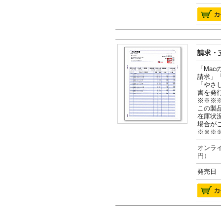
請求・支
「Ma
請求」
「やさ
書を発
※※※
この製
在庫状
場合が
※※※
オンライ
円）
発売日 2