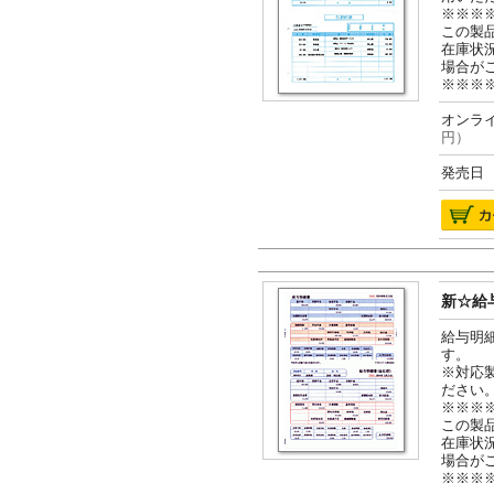
※※※
この製
在庫状
場合が
※※※
オンライ
円）
発売日 2
新☆給与
給与明
す。
※対応
ださい
※※※
この製
在庫状
場合が
※※※