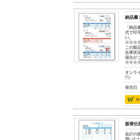
納品書３
「納品
式で印
い。
※※※
この製
在庫状
場合が
※※※
オンライ
円）
発売日 2
振替伝票
会計の
用いた