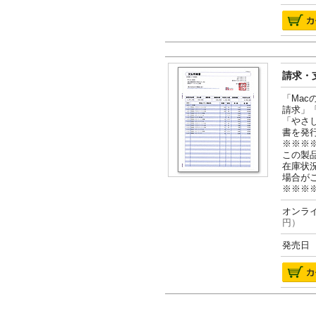
請求・支
「Ma
請求」
「やさ
書を発
※※※
この製
在庫状
場合が
※※※
オンライ
円）
発売日 2