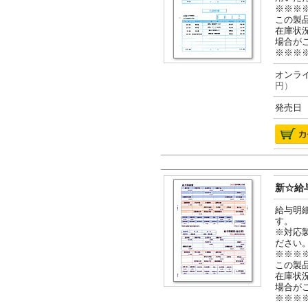
※※※
この製
在庫状
場合が
※※※
オンライ
円）
発売日 2
新☆給与
給与明
す。
※対応
ださい
※※※
この製
在庫状
場合が
※※※