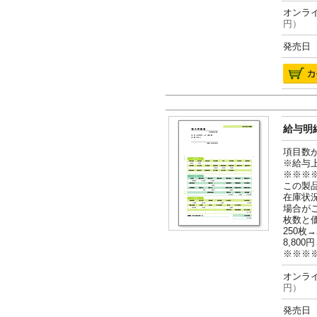
オンライ
円）
発売日 2
給与明細
項目数
※給与
※※※
この製
在庫状
場合が
枚数と
250枚→
8,800円
※※※
オンライ
円）
発売日 2