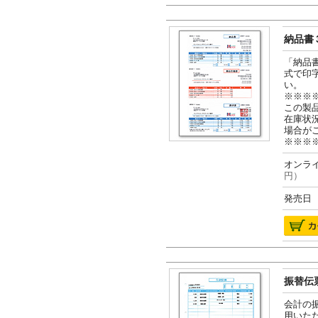
納品書３
「納品
式で印
い。
※※※
この製
在庫状
場合が
※※※
オンライ
円）
発売日 2
振替伝票
会計の
用いた