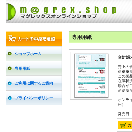
専用用紙
ショップホーム
合計請求
売上の
専用用紙
※※※
この製
在庫状
ご利用に関するご案内
場合が
※※※
プライバシーポリシー
オンライ
円）
発売日 2