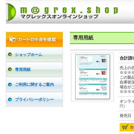
専用用紙
ショップホーム
合計請求
売上の
専用用紙
※※※
この製
在庫状
ご利用に関するご案内
場合が
※※※
プライバシーポリシー
オンライ
円）
発売日 2