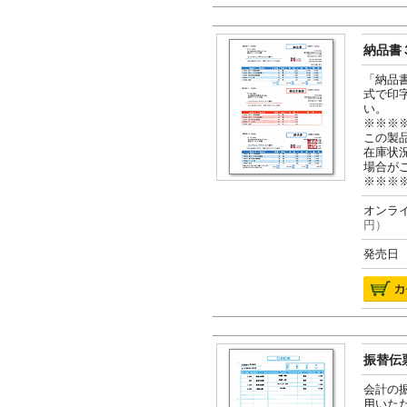
納品書３
「納品
式で印
い。
※※※
この製
在庫状
場合が
※※※
オンライ
円）
発売日 2
振替伝票
会計の
用いた