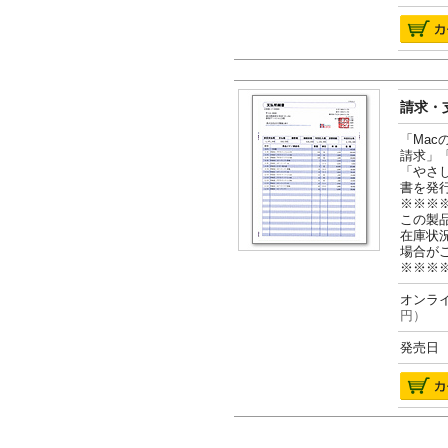
請求・支
「Ma
請求」
「やさ
書を発
※※※
この製
在庫状
場合が
※※※
オンライ
円）
発売日 2