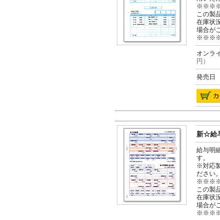
※※※
この製
在庫状
場合が
※※※
オンライ
円）
発売日 2
新☆給与
給与明
す。
※対応
ださい
※※※
この製
在庫状
場合が
※※※