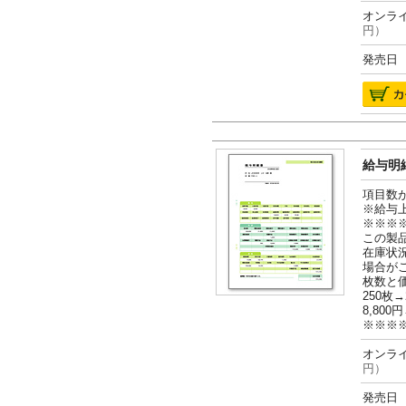
オンライ
円）
発売日 2
給与明細
項目数
※給与
※※※
この製
在庫状
場合が
枚数と
250枚→
8,800円
※※※
オンライ
円）
発売日 2