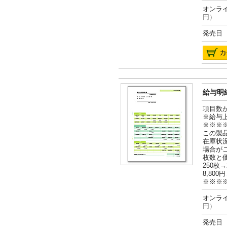
オンライ
円）
発売日 2
給与明細
項目数
※給与
※※※
この製
在庫状
場合が
枚数と
250枚→
8,800円
※※※
オンライ
円）
発売日 2