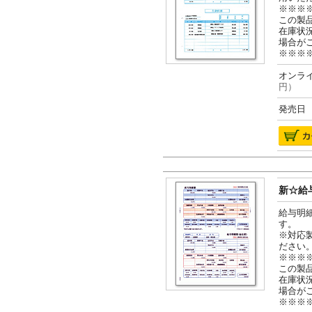
※※※
この製
在庫状
場合が
※※※
オンライ
円）
発売日 2
新☆給与
給与明
す。
※対応
ださい
※※※
この製
在庫状
場合が
※※※