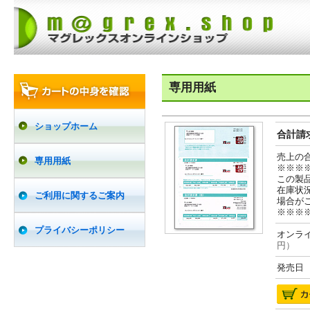
専用用紙
ショップホーム
合計請求
売上の
専用用紙
※※※
この製
在庫状
ご利用に関するご案内
場合が
※※※
プライバシーポリシー
オンライ
円）
発売日 2