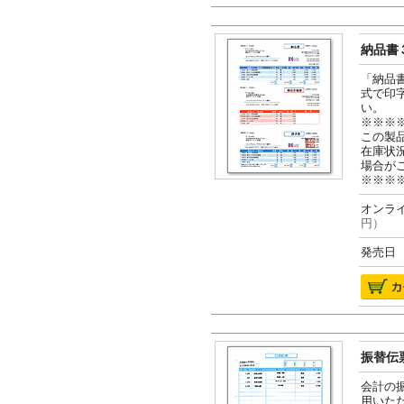
納品書３
「納品
式で印
い。
※※※
この製
在庫状
場合が
※※※
オンライ
円）
発売日 2
振替伝票
会計の
用いた