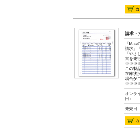
請求・支
「Ma
請求」
「やさ
書を発
※※※
この製
在庫状
場合が
※※※
オンライ
円）
発売日 2