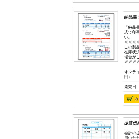
納品書３
「納品
式で印
い。
※※※
この製
在庫状
場合が
※※※
オンライ
円）
発売日 2
振替伝票
会計の
用いた