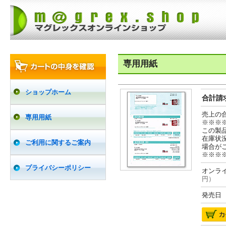
専用用紙
ショップホーム
合計請求
売上の
専用用紙
※※※
この製
在庫状
ご利用に関するご案内
場合が
※※※
プライバシーポリシー
オンライ
円）
発売日 2