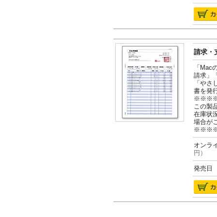
請求・支
「Ma
請求」
「やさ
書を発
※※※
この製
在庫状
場合が
※※※
オンライ
円）
発売日 2