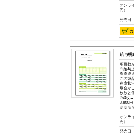
オンライ
円）
発売日 2
給与明細
項目数
※給与
※※※
この製
在庫状
場合が
枚数と
250枚→
8,800円
※※※
オンライ
円）
発売日 2