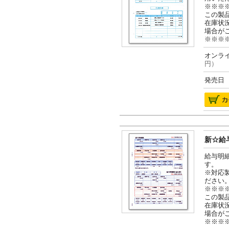
※※※
この製
在庫状
場合が
※※※
オンライ
円）
発売日 2
新☆給与
給与明
す。
※対応
ださい
※※※
この製
在庫状
場合が
※※※