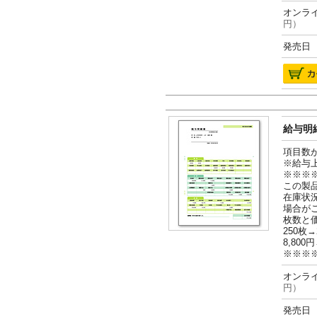
オンライ
円）
発売日 2
給与明細
項目数
※給与
※※※
この製
在庫状
場合が
枚数と
250枚→
8,800円
※※※
オンライ
円）
発売日 2