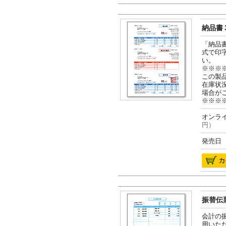
納品書３
「納品
式で印
い。
※※※
この製
在庫状
場合が
※※※
オンライ
円）
発売日 2
振替伝票
会計の
用いた