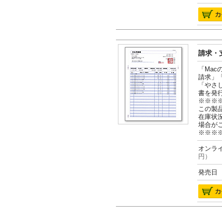
請求・支
「Ma
請求」
「やさ
書を発
※※※
この製
在庫状
場合が
※※※
オンライ
円）
発売日 2