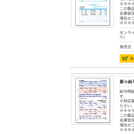
※※※
この製
在庫状
場合が
※※※
オンライ
円）
発売日 2
新☆給与
給与明
す。
※対応
ださい
※※※
この製
在庫状
場合が
※※※