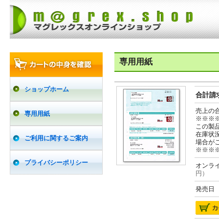
専用用紙
ショップホーム
合計請求
売上の
専用用紙
※※※
この製
在庫状
ご利用に関するご案内
場合が
※※※
プライバシーポリシー
オンライ
円）
発売日 2