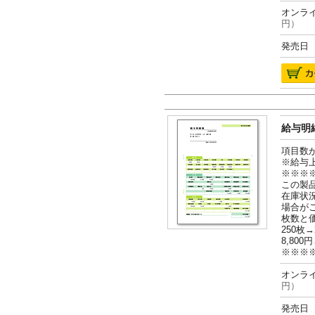
オンライ
円）
発売日 2
給与明細
項目数
※給与
※※※
この製
在庫状
場合が
枚数と
250枚→
8,800円
※※※
オンライ
円）
発売日 2