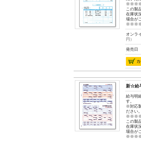
※※※
この製
在庫状
場合が
※※※
オンライ
円）
発売日 2
新☆給与
給与明
す。
※対応
ださい
※※※
この製
在庫状
場合が
※※※