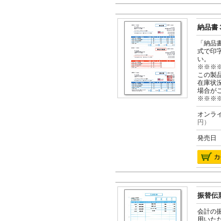
納品書３
「納品
式で印
い。
※※※
この製
在庫状
場合が
※※※
オンライ
円）
発売日 2
振替伝票
会計の
用いた