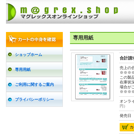
専用用紙
ショップホーム
合計請求
売上の
専用用紙
※※※
この製
在庫状
ご利用に関するご案内
場合が
※※※
プライバシーポリシー
オンライ
円）
発売日 2