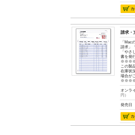
請求・支
「Ma
請求」
「やさ
書を発
※※※
この製
在庫状
場合が
※※※
オンライ
円）
発売日 2