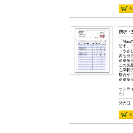
請求・支
「Ma
請求」
「やさ
書を発
※※※
この製
在庫状
場合が
※※※
オンライ
円）
発売日 2