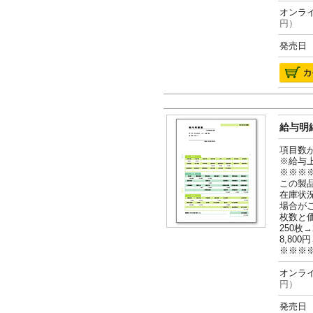
オンライ
円）
発売日 2
給与明細
項目数
※給与
※※※
この製
在庫状
場合が
枚数と
250枚→
8,800円
※※※
オンライ
円）
発売日 2