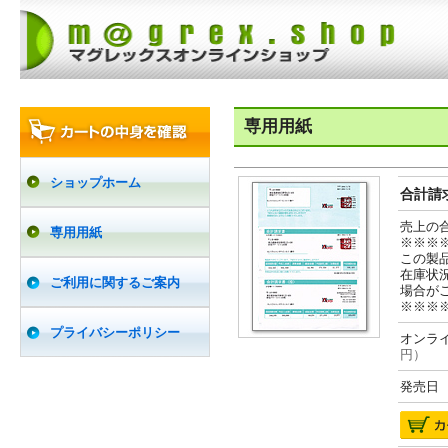
専用用紙
ショップホーム
合計請求
売上の
専用用紙
※※※
この製
在庫状
ご利用に関するご案内
場合が
※※※
プライバシーポリシー
オンライ
円）
発売日 2