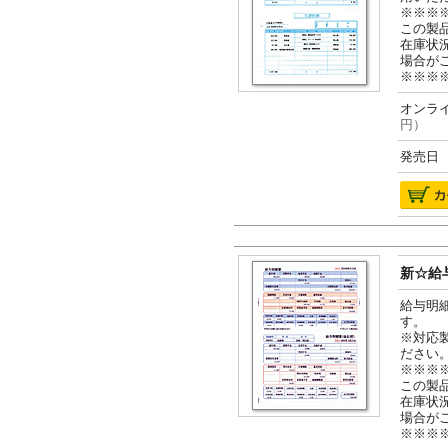
※※※
この製
在庫状
場合が
※※※
オンライ
円）
発売日 2
新☆給与
給与明
す。
※対応
ださい
※※※
この製
在庫状
場合が
※※※