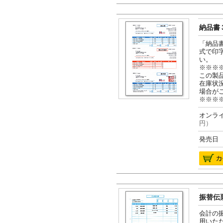
納品書３
「納品
式で印
い。
※※※
この製
在庫状
場合が
※※※
オンライ
円）
発売日 2
振替伝票
会計の
用いた