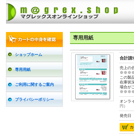
専用用紙
ショップホーム
合計請求
売上の
専用用紙
※※※
この製
在庫状
ご利用に関するご案内
場合が
※※※
プライバシーポリシー
オンライ
円）
発売日 2