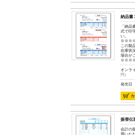
納品書３
「納品
式で印
い。
※※※
この製
在庫状
場合が
※※※
オンライ
円）
発売日 2
振替伝票
会計の
用いた