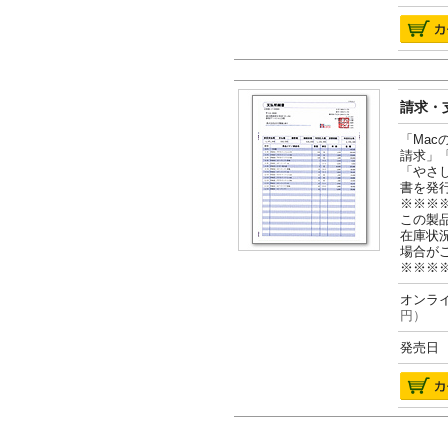
請求・支
「Ma
請求」
「やさ
書を発
※※※
この製
在庫状
場合が
※※※
オンライ
円）
発売日 2