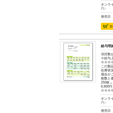
オンライ
円）
発売日 2
給与明細
項目数
※給与
※※※
この製
在庫状
場合が
枚数と
250枚→
8,800円
※※※
オンライ
円）
発売日 2