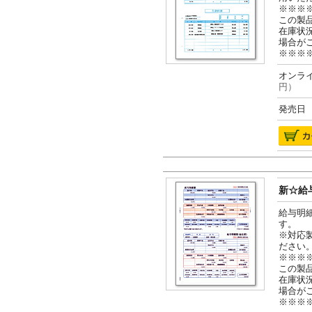
※※※
この製
在庫状
場合が
※※※
オンライ
円）
発売日 2
新☆給与
給与明
す。
※対応
ださい
※※※
この製
在庫状
場合が
※※※