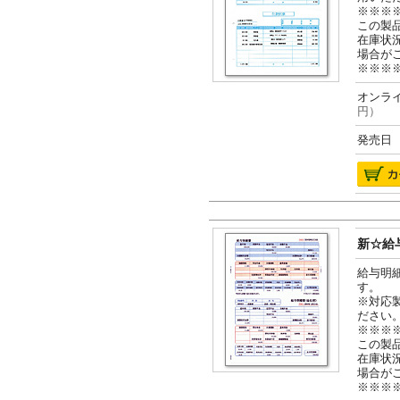
※※※
この製
在庫状
場合が
※※※
オンライ
円）
発売日 2
新☆給与
給与明
す。
※対応
ださい
※※※
この製
在庫状
場合が
※※※