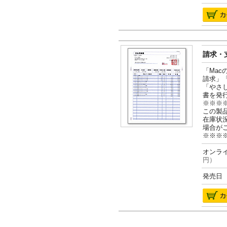
請求・支
「Ma
請求」
「やさ
書を発
※※※
この製
在庫状
場合が
※※※
オンライ
円）
発売日 2