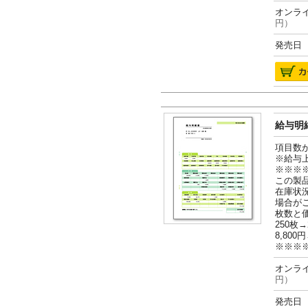
オンライ
円）
発売日 2
給与明細
項目数
※給与
※※※
この製
在庫状
場合が
枚数と
250枚→
8,800円
※※※
オンライ
円）
発売日 2