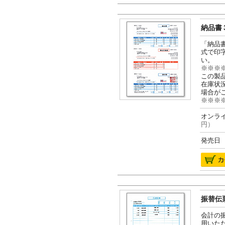
納品書３
「納品
式で印
い。
※※※
この製
在庫状
場合が
※※※
オンライ
円）
発売日 2
振替伝票
会計の
用いた