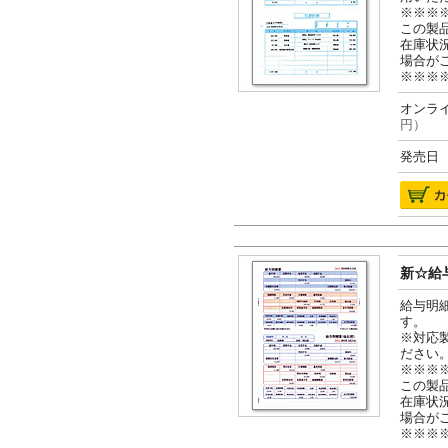
※※※
この製
在庫状
場合が
※※※
オンライ
円）
発売日 2
新☆給与
給与明
す。
※対応
ださい
※※※
この製
在庫状
場合が
※※※