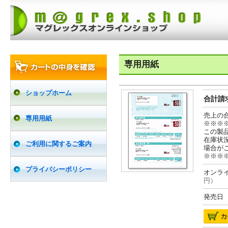
専用用紙
ショップホーム
合計請求
売上の
専用用紙
※※※
この製
在庫状
ご利用に関するご案内
場合が
※※※
プライバシーポリシー
オンライ
円）
発売日 2