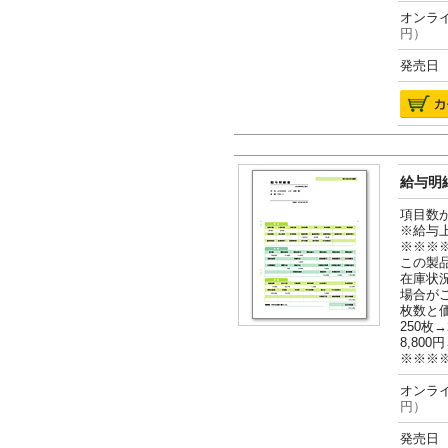
オンライ
円）
発売日 2
給与明細
項目数
※給与
※※※
この製
在庫状
場合が
枚数と
250枚→
8,800円
※※※
オンライ
円）
発売日 2