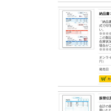
納品書３
「納品
式で印
い。
※※※
この製
在庫状
場合が
※※※
オンライ
円）
発売日 2
振替伝票
会計の
用いた