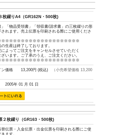
枚綴りA4（GR162N・500枚)
書」「物品受領書」「領収書/請求書」の三枚綴りの形
字されます。売上伝票を印刷される際にご使用くださ
※※※※※※※※※※※※※※※※※※※※※
品の生産は終了しております。
況によってご注文をキャンセルさせていただく
ございます。ご了承のうえ、ご注文ください。
※※※※※※※※※※※※※※※※※※※※※
ン価格 13,200円 (税込)
（小売希望価格 13,200
005年 01 月 01 日
２枚綴り（GR163・500枚)
振替伝票・入金伝票・出金伝票を印刷される際にご使
だきます。