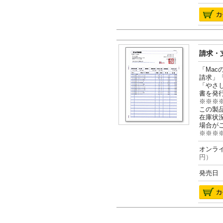
請求・支
「Ma
請求」
「やさ
書を発
※※※
この製
在庫状
場合が
※※※
オンライ
円）
発売日 2