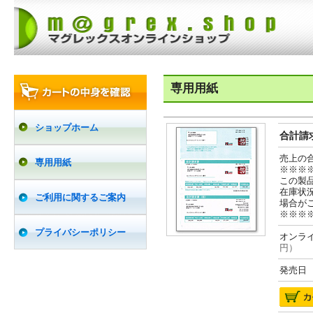
専用用紙
ショップホーム
合計請求
売上の
専用用紙
※※※
この製
在庫状
ご利用に関するご案内
場合が
※※※
プライバシーポリシー
オンライ
円）
発売日 2