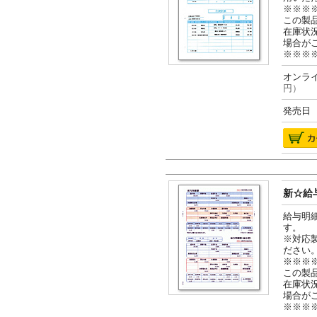
※※※
この製
在庫状
場合が
※※※
オンライ
円）
発売日 2
新☆給与
給与明
す。
※対応
ださい
※※※
この製
在庫状
場合が
※※※