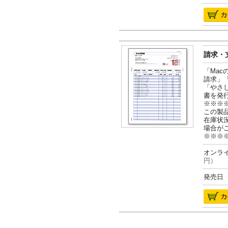
請求・支
「Ma
請求」
「やさ
書を発
※※※
この製
在庫状
場合が
※※※
オンライ
円）
発売日 2