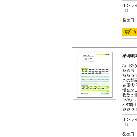
オンライ
円）
発売日 2
給与明細
項目数
※給与
※※※
この製
在庫状
場合が
枚数と
250枚→
8,800円
※※※
オンライ
円）
発売日 2