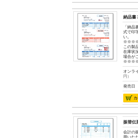
納品書３
「納品
式で印
い。
※※※
この製
在庫状
場合が
※※※
オンライ
円）
発売日 2
振替伝票
会計の
用いた