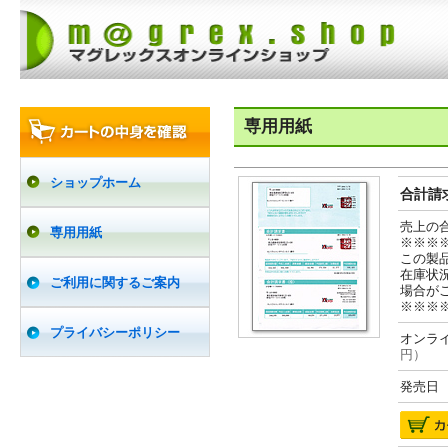
専用用紙
ショップホーム
合計請求
売上の
専用用紙
※※※
この製
在庫状
ご利用に関するご案内
場合が
※※※
プライバシーポリシー
オンライ
円）
発売日 2