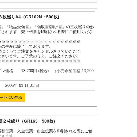
枚綴りA4（GR162N・500枚)
書」「物品受領書」「領収書/請求書」の三枚綴りの形
字されます。売上伝票を印刷される際にご使用くださ
※※※※※※※※※※※※※※※※※※※※※
品の生産は終了しております。
況によってご注文をキャンセルさせていただく
ございます。ご了承のうえ、ご注文ください。
※※※※※※※※※※※※※※※※※※※※※
ン価格 13,200円 (税込)
（小売希望価格 13,200
005年 01 月 01 日
２枚綴り（GR163・500枚)
振替伝票・入金伝票・出金伝票を印刷される際にご使
だきます。