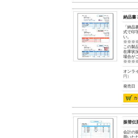
納品書３
「納品
式で印
い。
※※※
この製
在庫状
場合が
※※※
オンライ
円）
発売日 2
振替伝票
会計の
用いた