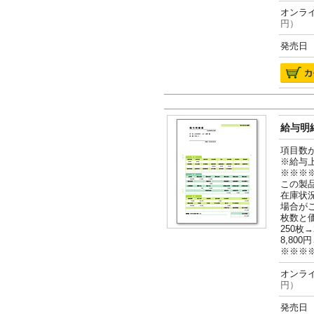
オンライ
円）
発売日 2
給与明細
項目数
※給与
※※※
この製
在庫状
場合が
枚数と
250枚→
8,800円
※※※
オンライ
円）
発売日 2