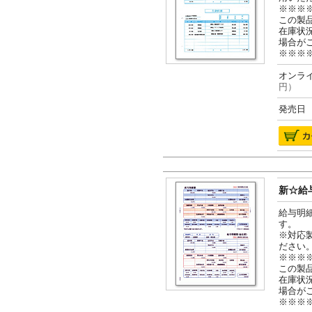
※※※
この製
在庫状
場合が
※※※
オンライ
円）
発売日 2
新☆給与
給与明
す。
※対応
ださい
※※※
この製
在庫状
場合が
※※※