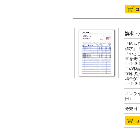
請求・支
「Ma
請求」
「やさ
書を発
※※※
この製
在庫状
場合が
※※※
オンライ
円）
発売日 2