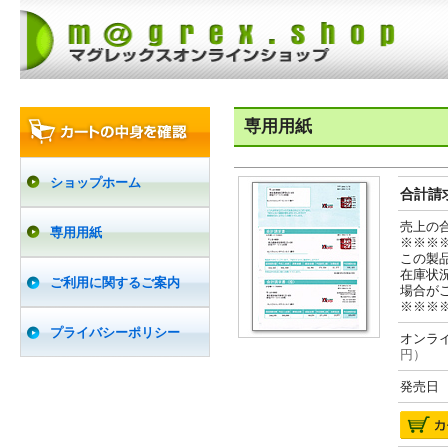
専用用紙
ショップホーム
合計請求
売上の
専用用紙
※※※
この製
在庫状
ご利用に関するご案内
場合が
※※※
プライバシーポリシー
オンライ
円）
発売日 2