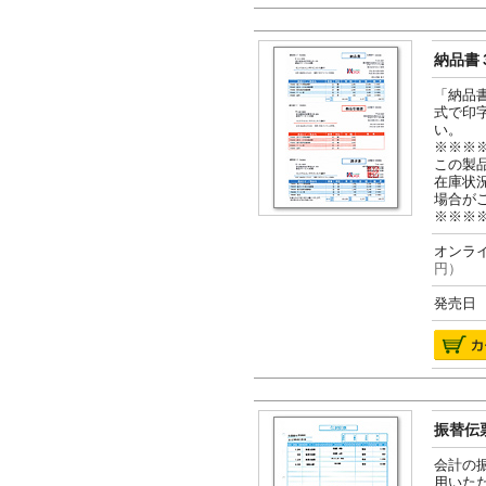
納品書３
「納品
式で印
い。
※※※
この製
在庫状
場合が
※※※
オンライ
円）
発売日 2
振替伝票
会計の
用いた