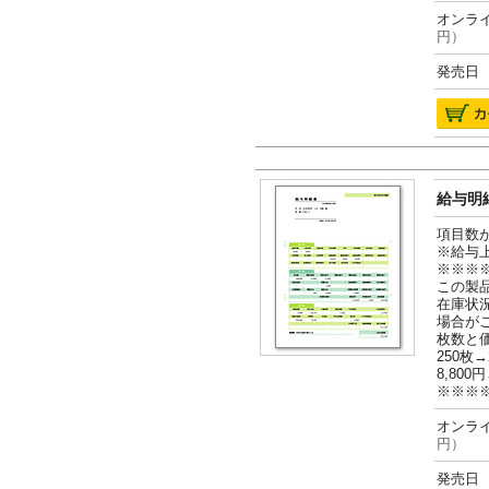
オンライ
円）
発売日 2
給与明細
項目数
※給与
※※※
この製
在庫状
場合が
枚数と
250枚→
8,800円
※※※
オンライ
円）
発売日 2