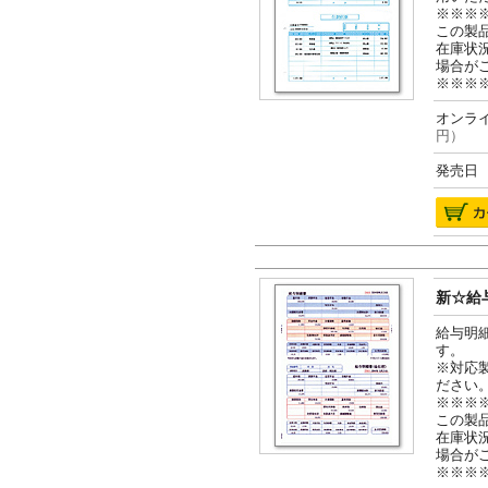
※※※
この製
在庫状
場合が
※※※
オンライ
円）
発売日 2
新☆給与
給与明
す。
※対応
ださい
※※※
この製
在庫状
場合が
※※※