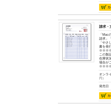
請求・支
「Ma
請求」
「やさ
書を発
※※※
この製
在庫状
場合が
※※※
オンライ
円）
発売日 2