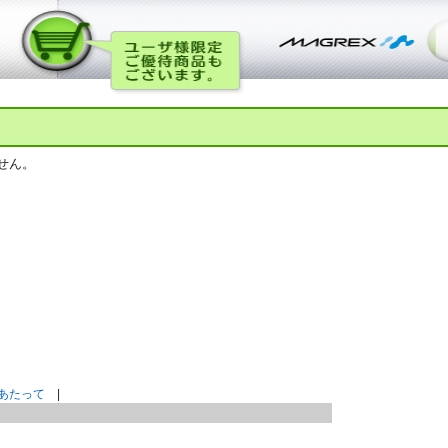
せん。
あたって
|