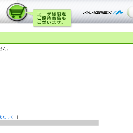
せん。
あたって
|