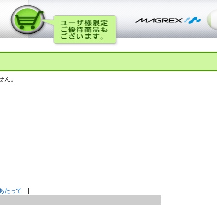
せん。
あたって
|