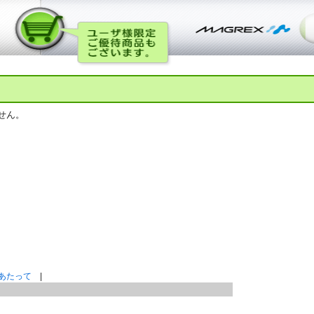
せん。
あたって
|