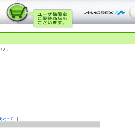
せん。
あたって
|