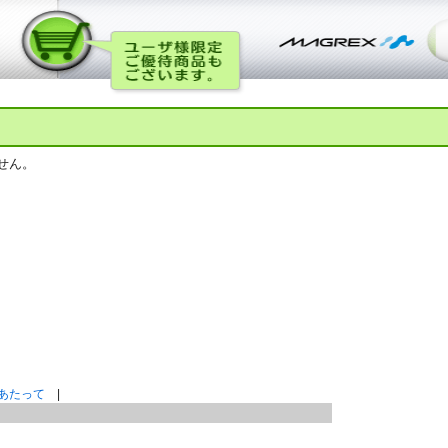
せん。
あたって
|